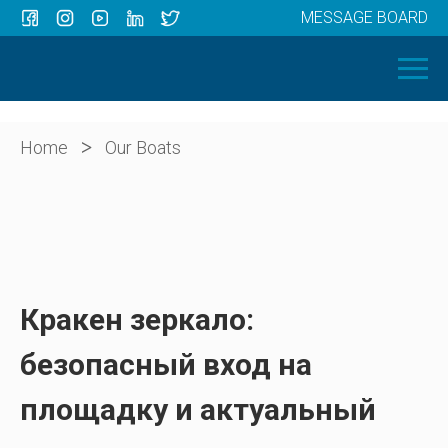
MESSAGE BOARD
Menu
HOME
OUR BOATS
ABOUT US
>
Home
Our Boats
NEWS
CONTACT
Кракен зеркало:
безопасный вход на
площадку и актуальный