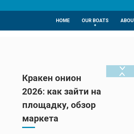
HOME
OUR BOATS
ABOU
Кракен онион
2026: как зайти на
площадку, обзор
маркета