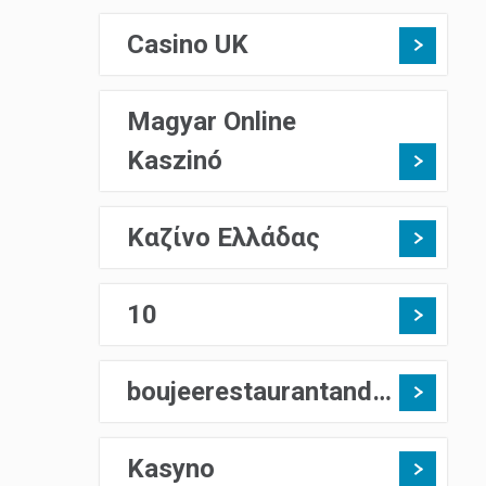
Casino UK
Magyar Online
Kaszinó
Καζίνο Ελλάδας
10
boujeerestaurantandbar.co.uk
Kasyno