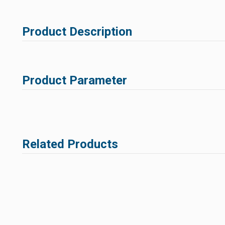
Product Description
Product Parameter
Related Products