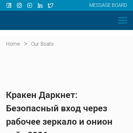
MESSAGE BOARD
Menu
HOME
OUR BOATS
ABOUT US
>
Home
Our Boats
NEWS
CONTACT
Кракен Даркнет:
Безопасный вход через
рабочее зеркало и онион