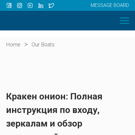
MESSAGE BOARD
Menu
HOME
OUR BOATS
ABOUT US
>
Home
Our Boats
NEWS
CONTACT
Кракен онион: Полная
инструкция по входу,
зеркалам и обзор