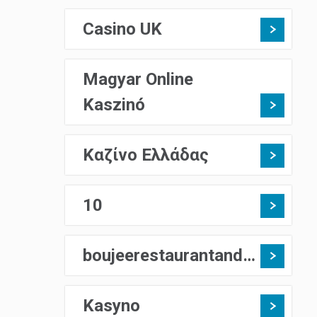
Casino UK
Magyar Online
Kaszinó
Καζίνο Ελλάδας
10
boujeerestaurantandbar.co.uk
Kasyno