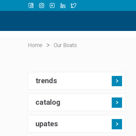
>
Home
Our Boats
trends
catalog
upates