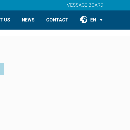
MESSAGE BOARD
T US
NEWS
CONTACT
EN