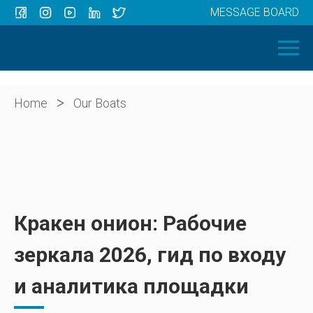
MESSAGE BOARD
Menu
HOME
OUR BOATS
ABOUT US
>
Home
Our Boats
NEWS
CONTACT
Кракен онион: Рабочие
зеркала 2026, гид по входу
и аналитика площадки