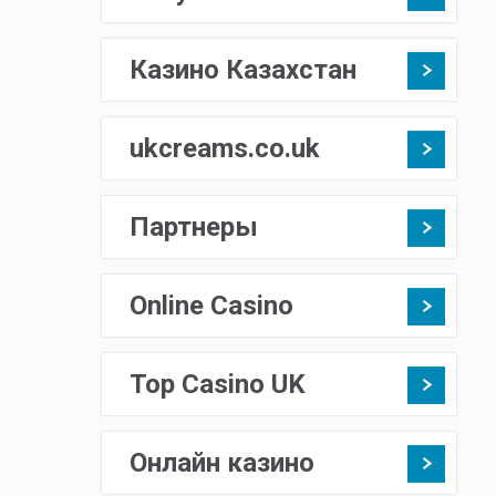
Казино Казахстан
ukcreams.co.uk
Партнеры
Online Casino
Top Casino UK
Онлайн казино