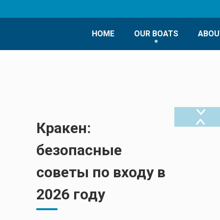
HOME
OUR BOATS
ABOU
Кракен:
безопасные
советы по входу в
2026 году