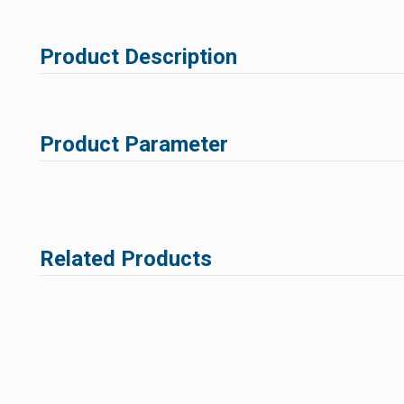
Product Description
Product Parameter
Related Products