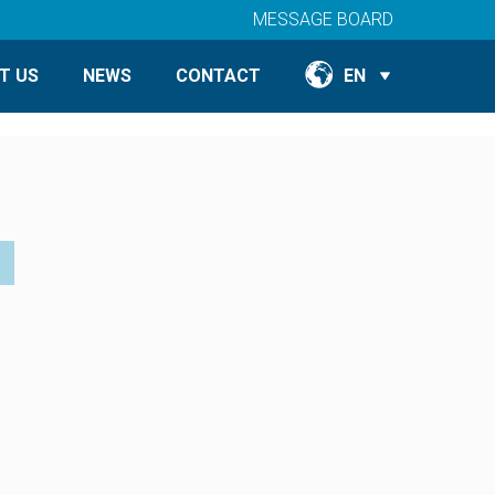
MESSAGE BOARD
T US
NEWS
CONTACT
EN