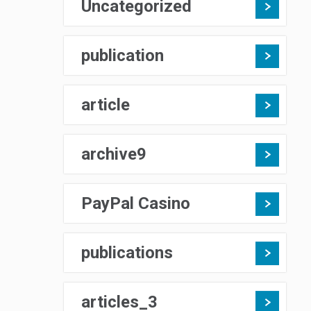
Uncategorized
publication
article
archive9
PayPal Casino
publications
articles_3