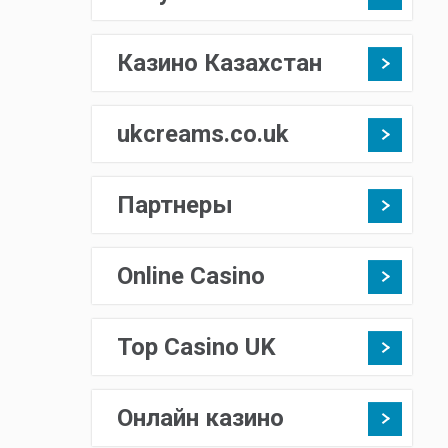
Казино Казахстан
ukcreams.co.uk
Партнеры
Online Casino
Top Casino UK
Онлайн казино