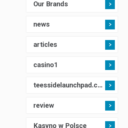
Our Brands
news
articles
casino1
teessidelaunchpad.co.uk
review
Kasyno w Polsce