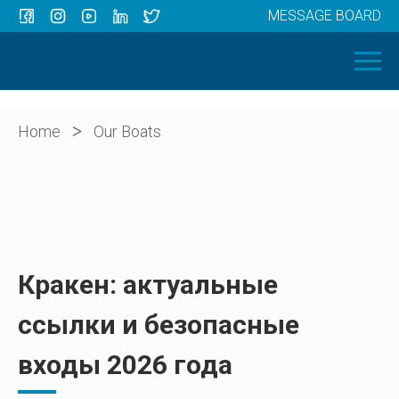
MESSAGE BOARD
Menu
HOME
OUR BOATS
ABOUT US
>
Home
Our Boats
NEWS
CONTACT
Кракен: актуальные
ссылки и безопасные
входы 2026 года