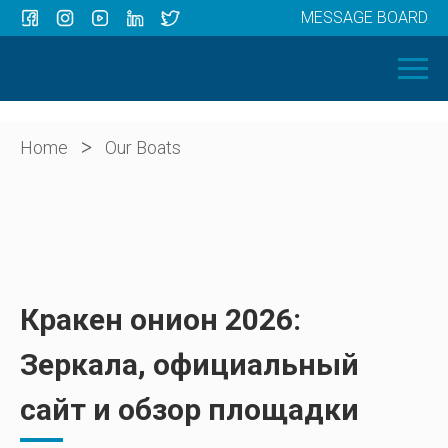
MESSAGE BOARD
Menu
HOME
OUR BOATS
ABOUT US
>
Home
Our Boats
NEWS
CONTACT
Кракен онион 2026:
Зеркала, официальный
сайт и обзор площадки