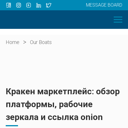
MESSAGE BOARD
Menu
HOME
OUR BOATS
ABOUT US
>
Home
Our Boats
NEWS
CONTACT
Кракен маркетплейс: обзор
платформы, рабочие
зеркала и ссылка onion