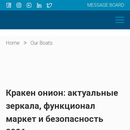
MESSAGE BOARD
Menu
HOME
OUR BOATS
ABOUT US
>
Home
Our Boats
NEWS
CONTACT
Кракен онион: актуальные
зеркала, функционал
маркет и безопасность