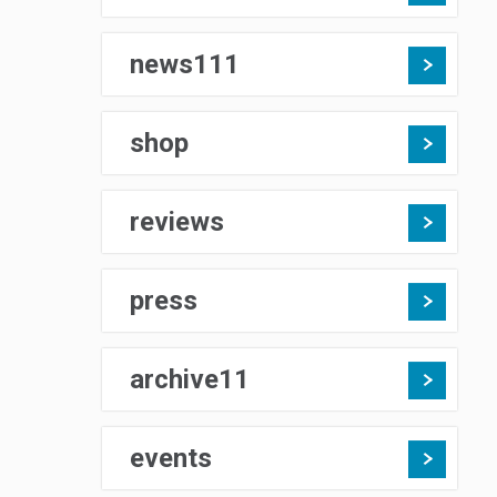
news111
shop
reviews
press
archive11
events