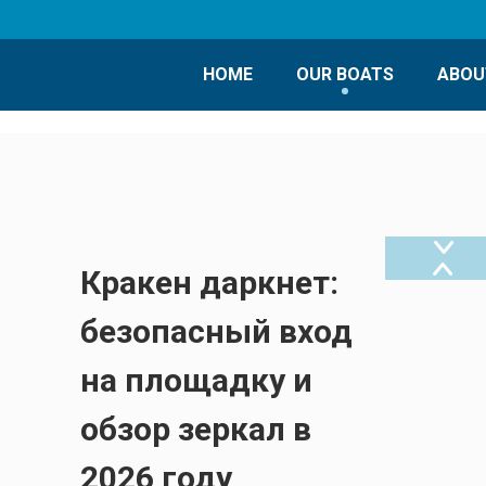
HOME
OUR BOATS
ABOU
Кракен даркнет:
безопасный вход
на площадку и
обзор зеркал в
2026 году