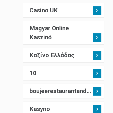
Casino UK
Magyar Online
Kaszinó
Καζίνο Ελλάδας
10
boujeerestaurantandbar.co.uk
Kasyno