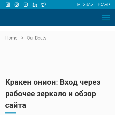
MESSAGE BOARD
Menu
HOME
OUR BOATS
ABOUT US
>
Home
Our Boats
NEWS
CONTACT
Кракен онион: Вход через
рабочее зеркало и обзор
сайта