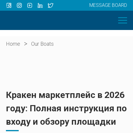
MESSAGE BOARD
Menu
HOME
OUR BOATS
ABOUT US
>
Home
Our Boats
NEWS
CONTACT
Кракен маркетплейс в 2026
году: Полная инструкция по
входу и обзору площадки