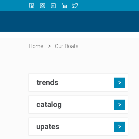
>
Home
Our Boats
trends
catalog
upates