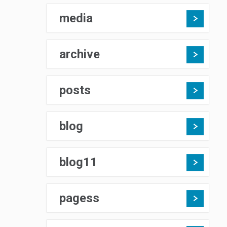
media
archive
posts
blog
blog11
pagess