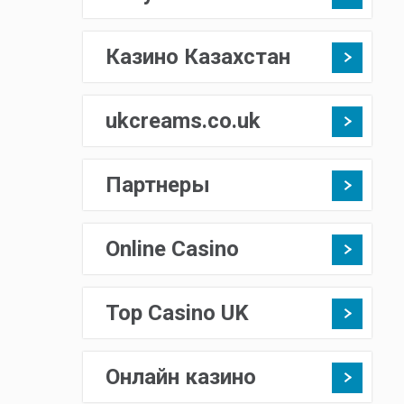
Казино Казахстан
ukcreams.co.uk
Партнеры
Online Casino
Top Casino UK
Онлайн казино