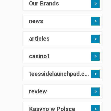
Our Brands
news
articles
casino1
teessidelaunchpad.co.uk
review
Kasyno w Polsce