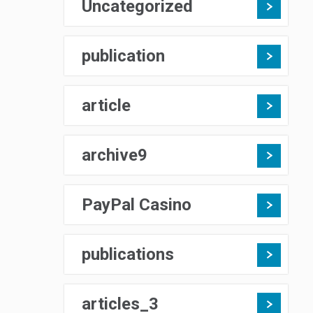
Uncategorized
publication
article
archive9
PayPal Casino
publications
articles_3