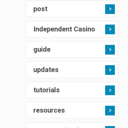
post
Independent Casino
guide
updates
tutorials
resources