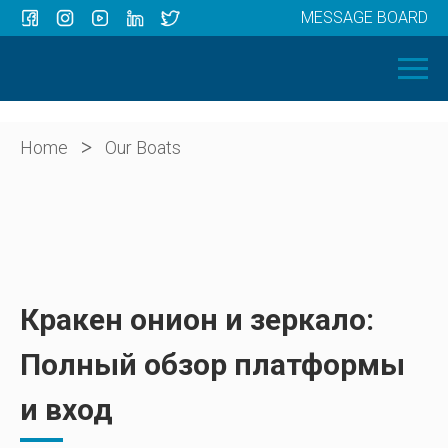
MESSAGE BOARD
Menu
HOME
OUR BOATS
ABOUT US
>
Home
Our Boats
NEWS
CONTACT
Кракен онион и зеркало:
Полный обзор платформы
и вход