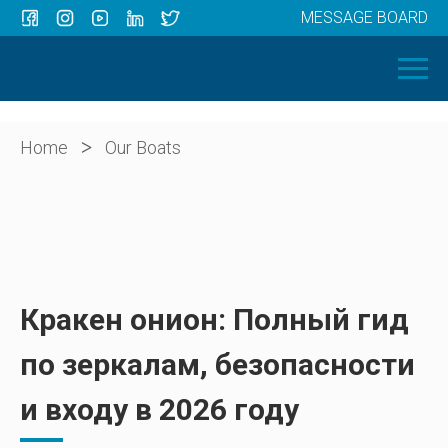
MESSAGE BOARD
Menu
HOME
OUR BOATS
ABOUT US
>
Home
Our Boats
NEWS
CONTACT
Кракен онион: Полный гид
по зеркалам, безопасности
и входу в 2026 году