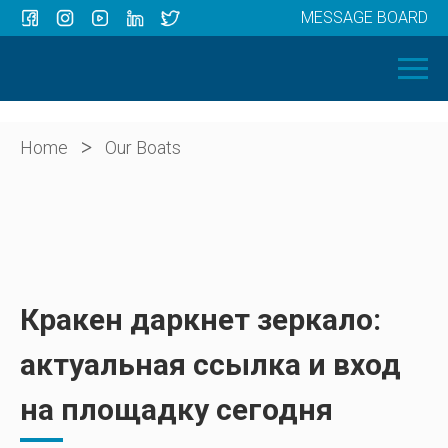
MESSAGE BOARD
Menu
HOME
OUR BOATS
ABOUT US
>
Home
Our Boats
NEWS
CONTACT
Кракен даркнет зеркало:
актуальная ссылка и вход
на площадку сегодня